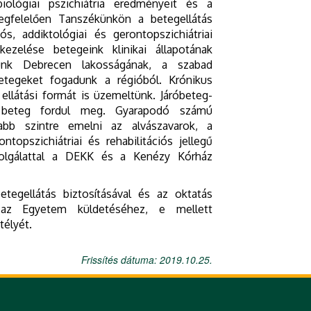
biológiai pszichiátria eredményeit és a
egfelelően Tanszékünkön a betegellátás
s, addiktológiai és gerontopszichiátriai
kezelése betegeink klinikai állapotának
jtunk Debrecen lakosságának, a szabad
betegeket fogadunk a régióból. Krónikus
ellátási formát is üzemeltünk. Járóbeteg-
r beteg fordul meg. Gyarapodó számú
abb szintre emelni az alvászavarok, a
topszichiátriai és rehabilitációs jellegű
szolgálattal a DEKK és a Kenézy Kórház
tegellátás biztosításával és az oktatás
k az Egyetem küldetéséhez, e mellett
télyét.
Frissítés dátuma: 2019.10.25.