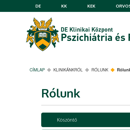
Ugrás a tartalomra
DE
KK
KEK
ORVOS
DE Klinikai Központ
Pszichiátria és
CÍMLAP
KLINIKÁNKRÓL
RÓLUNK
Rólun
Rólunk
Köszöntő