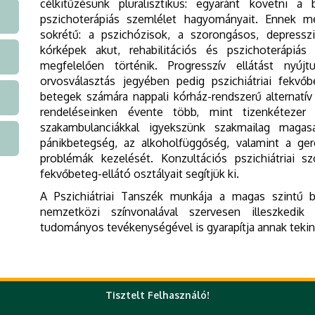
célkitűzésünk pluralisztikus: egyaránt követni a 
pszichoterápiás szemlélet hagyományait. Ennek m
sokrétű: a pszichózisok, a szorongásos, depresszió
kórképek akut, rehabilitációs és pszichoterápiás 
megfelelően történik. Progresszív ellátást nyú
orvosválasztás jegyében pedig pszichiátriai fekvő
betegek számára nappali kórház-rendszerű alternatív 
rendeléseinken évente több, mint tizenkéteze
szakambulanciákkal igyekszünk szakmailag magas
pánikbetegség, az alkoholfüggőség, valamint a geron
problémák kezelését. Konzultációs pszichiátriai 
fekvőbeteg-ellátó osztályait segítjük ki.
A Pszichiátriai Tanszék munkája a magas szintű be
nemzetközi színvonalával szervesen illeszkedi
tudományos tevékenységével is gyarapítja annak tekin
Tisztelt Felhasználó!