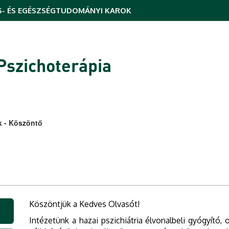
- ÉS EGÉSZSÉGTUDOMÁNYI KAROK
 Pszichoterápia
k - Köszöntő
Köszöntjük a Kedves Olvasót!
Intézetünk a hazai pszichiátria élvonalbeli gyógyító