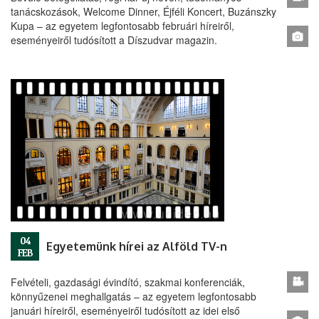
tanácskozások, Welcome Dinner, Éjféli Koncert, Buzánszky
Kupa – az egyetem legfontosabb februári híreiről,
eseményeiről tudósított a Díszudvar magazin.
04
Egyetemünk hírei az Alföld TV-n
FEB
Felvételi, gazdasági évindító, szakmai konferenciák,
könnyűzenei meghallgatás – az egyetem legfontosabb
januári híreiről, eseményeiről tudósított az idei első