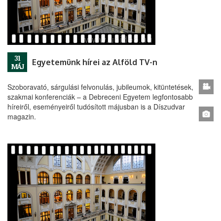
31
Egyetemünk hírei az Alföld TV-n
MÁJ
Szoboravató, sárgulási felvonulás, jubileumok, kitüntetések,
szakmai konferenciák – a Debreceni Egyetem legfontosabb
híreiről, eseményeiről tudósított májusban is a Díszudvar
magazin.