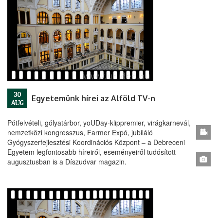
30
Egyetemünk hírei az Alföld TV-n
AUG
Pótfelvételi, gólyatárbor, yoUDay-klippremier, virágkarnevál,
nemzetközi kongresszus, Farmer Expó, jubiláló
Gyógyszerfejlesztési Koordinációs Központ – a Debreceni
Egyetem legfontosabb híreiről, eseményeiről tudósított
augusztusban is a Díszudvar magazin.