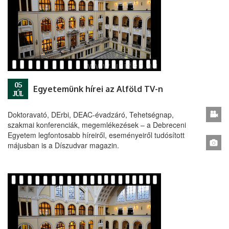
05
Egyetemünk hírei az Alföld TV-n
JÚL
Doktoravató, DErbi, DEAC-évadzáró, Tehetségnap,
szakmai konferenciák, megemlékezések – a Debreceni
Egyetem legfontosabb híreiről, eseményeiről tudósított
májusban is a Díszudvar magazin.