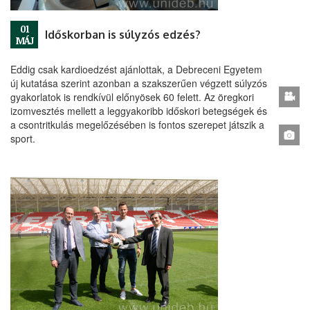
01
Időskorban is súlyzós edzés?
MÁJ
Eddig csak kardioedzést ajánlottak, a Debreceni Egyetem
új kutatása szerint azonban a szakszerűen végzett súlyzós
gyakorlatok is rendkívül előnyösek 60 felett. Az öregkori
izomvesztés mellett a leggyakoribb időskori betegségek és
a csontritkulás megelőzésében is fontos szerepet játszik a
sport.