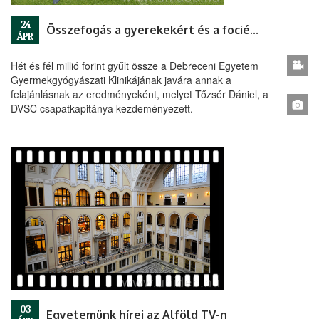
24
Összefogás a gyerekekért és a fociért
ÁPR
Hét és fél millió forint gyűlt össze a Debreceni Egyetem
Gyermekgyógyászati Klinikájának javára annak a
felajánlásnak az eredményeként, melyet Tőzsér Dániel, a
DVSC csapatkapitánya kezdeményezett.
03
Egyetemünk hírei az Alföld TV-n