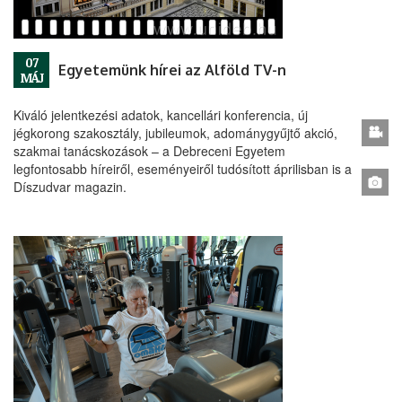
07
Egyetemünk hírei az Alföld TV-n
MÁJ
Kiváló jelentkezési adatok, kancellári konferencia, új
jégkorong szakosztály, jubileumok, adománygyűjtő akció,
szakmai tanácskozások – a Debreceni Egyetem
legfontosabb híreiről, eseményeiről tudósított áprilisban is a
Díszudvar magazin.