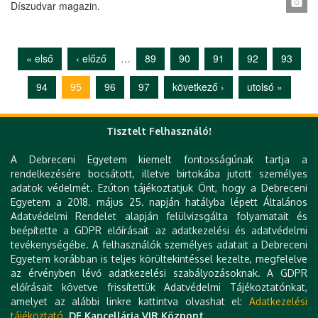
Díszudvar magazin.
« első
‹ előző
…
89
90
91
92
93
Oldalak
94
95
96
97
következő ›
utolsó »
Tisztelt Felhasználó!
Gyorslinkek
A Debreceni Egyetem kiemelt fontosságúnak tartja a
rendelkezésére bocsátott, illetve birtokába jutott személyes
DE telefonkönyv
adatok védelmét. Ezúton tájékoztatjuk Önt, hogy a Debreceni
e-Organogram
Egyetem a 2018. május 25. napján hatályba lépett Általános
Állásajánlatok
Adatvédelmi Rendelet alapján felülvizsgálta folyamatait és
KK Orvoskereső
beépítette a GDPR előírásait az adatkezelési és adatvédelmi
KK Szakrendelés kereső
tevékenységébe. A felhasználók személyes adatait a Debreceni
KK Betegségkereső
Egyetem korábban is teljes körültekintéssel kezelte, megfelelve
Klinikai térkép
az érvényben lévő adatkezelési szabályozásoknak. A GDPR
Levelezés
előírásait követve frissítettük Adatvédelmi Tájékoztatónkat,
Hibabejelentés
amelyet az alábbi linkre kattintva olvashat el:
Adatkezelési
Várólista
tájékoztató.
DE Kancellária VIR Központ