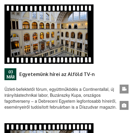
03
Egyetemünk hírei az Alföld TV-n
MÁR
Üzleti-befektetői fórum, együttműködés a Continentallal, új
irányítástechnikai labor, Buzánszky Kupa, országos
fagottverseny – a Debreceni Egyetem legfontosabb híreiről,
eseményeiről tudósított februárban is a Díszudvar magazin.