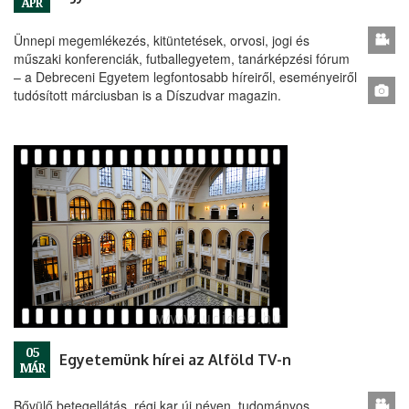
ÁPR
Ünnepi megemlékezés, kitüntetések, orvosi, jogi és
műszaki konferenciák, futballegyetem, tanárképzési fórum
– a Debreceni Egyetem legfontosabb híreiről, eseményeiről
tudósított márciusban is a Díszudvar magazin.
05
Egyetemünk hírei az Alföld TV-n
MÁR
Bővülő betegellátás, régi kar új néven, tudományos