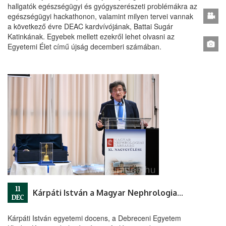
hallgatók egészségügyi és gyógyszerészeti problémákra az
egészségügyi hackathonon, valamint milyen tervei vannak
a következő évre DEAC kardvívójának, Battai Sugár
Katinkának. Egyebek mellett ezekről lehet olvasni az
Egyetemi Élet című újság decemberi számában.
11
Kárpáti István a Magyar Nephrologiai Társaság új elnöke
DEC
Kárpáti István egyetemi docens, a Debreceni Egyetem