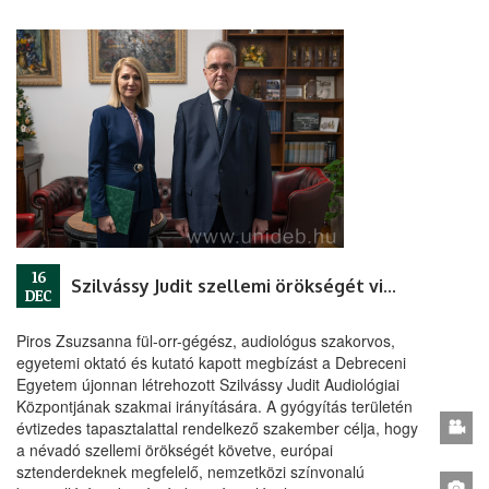
16
Szilvássy Judit szellemi örökségét viszi tovább az Audiológiai Központ új vezetője
DEC
Piros Zsuzsanna fül-orr-gégész, audiológus szakorvos,
egyetemi oktató és kutató kapott megbízást a Debreceni
Egyetem újonnan létrehozott Szilvássy Judit Audiológiai
Központjának szakmai irányítására. A gyógyítás területén
évtizedes tapasztalattal rendelkező szakember célja, hogy
a névadó szellemi örökségét követve, európai
sztenderdeknek megfelelő, nemzetközi színvonalú