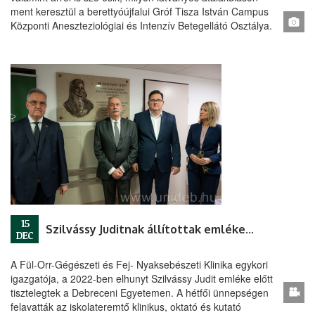
ment keresztül a berettyóújfalui Gróf Tisza István Campus
Központi Aneszteziológiai és Intenzív Betegellátó Osztálya.
15
Szilvássy Juditnak állítottak emléket a Debreceni Egyetemen
DEC
A Fül-Orr-Gégészeti és Fej- Nyaksebészeti Klinika egykori
igazgatója, a 2022-ben elhunyt Szilvássy Judit emléke előtt
tisztelegtek a Debreceni Egyetemen. A hétfői ünnepségen
felavatták az iskolateremtő klinikus, oktató és kutató