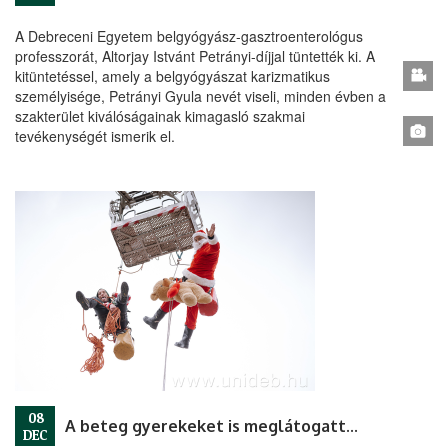
A Debreceni Egyetem belgyógyász-gasztroenterológus
professzorát, Altorjay Istvánt Petrányi-díjjal tüntették ki. A
kitüntetéssel, amely a belgyógyászat karizmatikus
személyisége, Petrányi Gyula nevét viseli, minden évben a
szakterület kiválóságainak kimagasló szakmai
tevékenységét ismerik el.
08
A beteg gyerekeket is meglátogatta a Mikulás
DEC