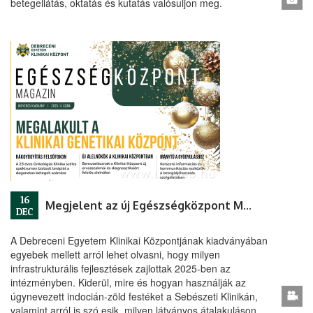
betegellátás, oktatás és kutatás valósuljon meg.
16
Megjelent az új Egészségközpont Magazin
DEC
A Debreceni Egyetem Klinikai Központjának kiadványában
egyebek mellett arról lehet olvasni, hogy milyen
infrastrukturális fejlesztések zajlottak 2025-ben az
intézményben. Kiderül, mire és hogyan használják az
úgynevezett indocián-zöld festéket a Sebészeti Klinikán,
valamint arról is szó esik, milyen látványos átalakuláson