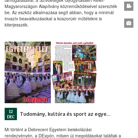
támogatásával, a Szívbetegek Gyógyításáért Kelet-
Magyarországon Alapítvány közreműködésével szerezték
be. Az eszköz alkalmazása segít abban, hogy a minimál
invazív beavatkozásokat a koszorúér műtétekre is
kiterjesszék.
12
Tudomány, kultúra és sport az egyetemi lapban
DEC
Mi történt a Debreceni Egyetem beiskolázási
rendezvényén, a DExpón, milyen új megoldásokat találtak a