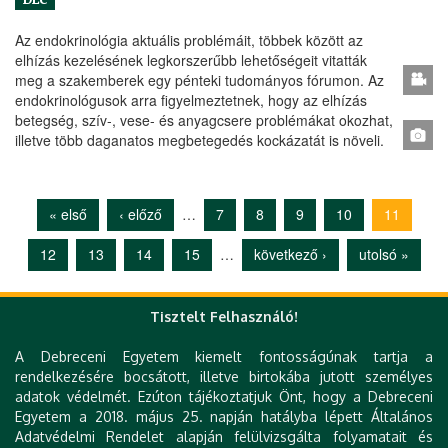
Az endokrinológia aktuális problémáit, többek között az
elhízás kezelésének legkorszerűbb lehetőségeit vitatták
meg a szakemberek egy pénteki tudományos fórumon. Az
endokrinológusok arra figyelmeztetnek, hogy az elhízás
betegség, szív-, vese- és anyagcsere problémákat okozhat,
illetve több daganatos megbetegedés kockázatát is növeli.
« első
‹ előző
…
7
8
9
10
11
Oldalak
12
13
14
15
…
következő ›
utolsó »
Tisztelt Felhasználó!
Gyorslinkek
A Debreceni Egyetem kiemelt fontosságúnak tartja a
rendelkezésére bocsátott, illetve birtokába jutott személyes
DE telefonkönyv
adatok védelmét. Ezúton tájékoztatjuk Önt, hogy a Debreceni
e-Organogram
Egyetem a 2018. május 25. napján hatályba lépett Általános
Állásajánlatok
Adatvédelmi Rendelet alapján felülvizsgálta folyamatait és
KK Orvoskereső