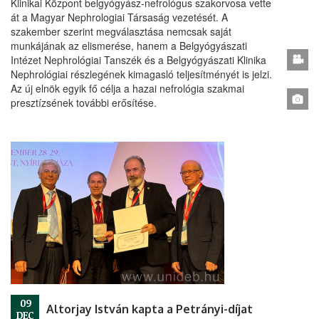
Klinikai Központ belgyógyász-nefrológus szakorvosa vette
át a Magyar Nephrologiai Társaság vezetését. A
szakember szerint megválasztása nemcsak saját
munkájának az elismerése, hanem a Belgyógyászati
Intézet Nephrológiai Tanszék és a Belgyógyászati Klinika
Nephrológiai részlegének kimagasló teljesítményét is jelzi.
Az új elnök egyik fő célja a hazai nefrológia szakmai
presztízsének további erősítése.
09
Altorjay István kapta a Petrányi-díjat
DEC