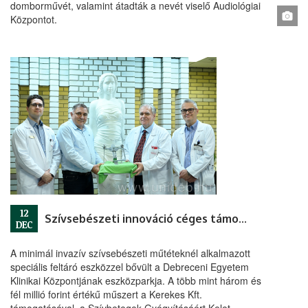
domborművét, valamint átadták a nevét viselő Audiológiai
Központot.
12
Szívsebészeti innováció céges támogatással
DEC
A minimál invazív szívsebészeti műtéteknél alkalmazott
speciális feltáró eszközzel bővült a Debreceni Egyetem
Klinikai Központjának eszközparkja. A több mint három és
fél millió forint értékű műszert a Kerekes Kft.