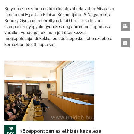
Kutya húzta szánon és tűzoltóautóval érkezett a Mikulás a
Debreceni Egyetem Klinikai Központjába. A Nagyerdei, a
Kenézy Gyula és a berettyóújfalui Gróf Tisza István
Campuson gyógyuló gyerekek nagy örömmel fogadták a
váratlan vendéget, aki nem jött üres kézzel:
meglepetésajándékokkal és édességekkel tette szebbé a
kórházban töltött napjaikat.
08
Középpontban az elhízás kezelése
DEC