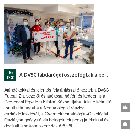
16
A DVSC labdarúgói összefogtak a beteg gyermekekért
DEC
Ajándékokkal és jelentős felajánlással érkeztek a DVSC
Futball Zrt. vezetői és játékosai hétfőn és kedden is a
Debreceni Egyetem Klinikai Központjába. A klub kétmillió
forinttal támogatta a Neonatológiai részleg
eszközfejlesztését, a Gyermekhematológiai-Onkológiai
Osztályon gyógyuló kis betegeknek pedig játékokkal és
dedikált labdákkal szereztek örömöt.